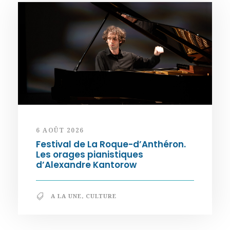
6 AOÛT 2026
Festival de La Roque-d’Anthéron.
Les orages pianistiques
d’Alexandre Kantorow
A LA UNE
,
CULTURE