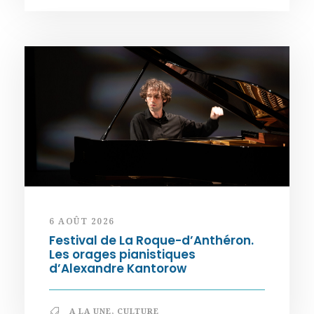
6 AOÛT 2026
Festival de La Roque-d’Anthéron.
Les orages pianistiques
d’Alexandre Kantorow
A LA UNE
,
CULTURE