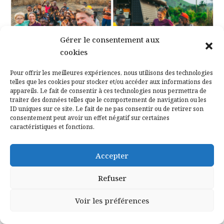
Gérer le consentement aux
cookies
Pour offrir les meilleures expériences, nous utilisons des technologies
telles que les cookies pour stocker et/ou accéder aux informations des
appareils. Le fait de consentir à ces technologies nous permettra de
traiter des données telles que le comportement de navigation ou les
ID uniques sur ce site. Le fait de ne pas consentir ou de retirer son
consentement peut avoir un effet négatif sur certaines
caractéristiques et fonctions.
Une famille suisse, des aventuriers des temps modernes @
Accepter
Sandro.Fernfahren
Refuser
Je connais des familles qui prenaient le large
Voir les préférences
en voilier pour faire un tour du monde. Cette
fois-ci, j’ai découvert une famille de Suisses