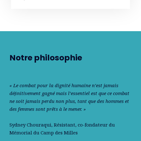
Notre philosophie
« Le combat pour la dignité humaine n’est jamais
déﬁnitivement gagné mais l’essentiel est que ce combat
ne soit jamais perdu non plus, tant que des hommes et
des femmes sont prêts à le mener. »
Sydney Chouraqui
, Résistant, co-fondateur du
Mémorial du Camp des Milles