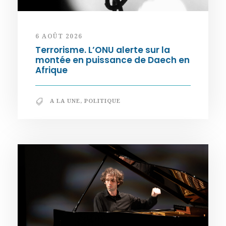
6 AOÛT 2026
Terrorisme. L’ONU alerte sur la
montée en puissance de Daech en
Afrique
A LA UNE
,
POLITIQUE