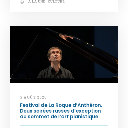
A LA UNE
,
CULTURE
5 AOÛT 2026
Festival de La Roque d’Anthéron.
Deux soirées russes d’exception
au sommet de l’art pianistique