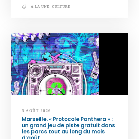
A LA UNE
,
CULTURE
5 AOÛT 2026
Marseille. « Protocole Panthera » :
un grand jeu de piste gratuit dans
les parcs tout au long du mois
d’août