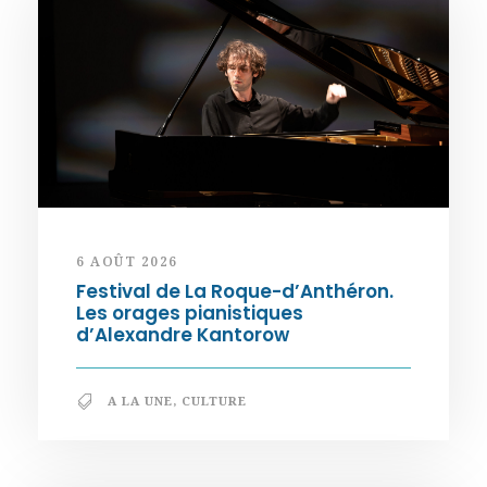
6 AOÛT 2026
Festival de La Roque-d’Anthéron.
Les orages pianistiques
d’Alexandre Kantorow
A LA UNE
,
CULTURE