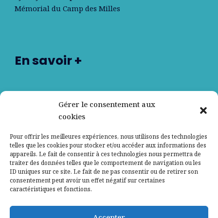
Mémorial du Camp des Milles
En savoir +
Nos partenaires
Gérer le consentement aux
cookies
Qui sommes-nous ?
Pour offrir les meilleures expériences, nous utilisons des technologies
telles que les cookies pour stocker et/ou accéder aux informations des
Contactez-nous
appareils. Le fait de consentir à ces technologies nous permettra de
traiter des données telles que le comportement de navigation ou les
ID uniques sur ce site. Le fait de ne pas consentir ou de retirer son
Mentions légales
consentement peut avoir un effet négatif sur certaines
caractéristiques et fonctions.
Politique de confidentialité
Accepter