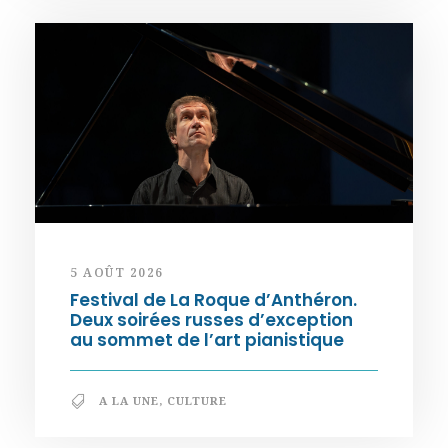
5 AOÛT 2026
Festival de La Roque d’Anthéron.
Deux soirées russes d’exception
au sommet de l’art pianistique
A LA UNE
,
CULTURE