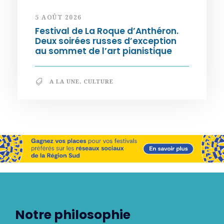
5 AOÛT 2026
Festival de La Roque d’Anthéron.
Deux soirées russes d’exception
au sommet de l’art pianistique
A LA UNE
,
CULTURE
Notre philosophie