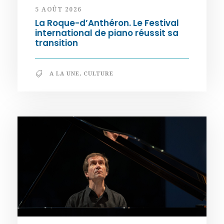
5 AOÛT 2026
La Roque-d’Anthéron. Le Festival
international de piano réussit sa
transition
A LA UNE
,
CULTURE