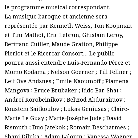
le programme musical correspondant.
La musique baroque et ancienne sera
représentée par Kenneth Weiss, Ton Koopman
et Tini Mathot, Eric Lebrun, Ghislain Leroy,
Bertrand Cuiller, Maude Gratton, Philippe
Pierlot et le Ricercar Consort… Le public
pourra aussi entendre Luis-Fernando Pérez et
Momo Kodama ; Nelson Goerner ; Till Fellner ;
Leif Ove Andsnes ; Emile Naoumoff ; Plamena
Mangova ; Bruce Brubaker ; Iddo Bar-Shaï ;
Andreï Korobeinikov ; Behzod Abduraimov ;
Roustem Saitkoulov ; Lukas Geniusas ; Claire-
Marie Le Guay ; Marie-Josèphe Jude ; David
Bismuth ; Duo Jatekok ; Romain Descharmes ;
Shani Diluka ; Adam Laloum ; Vanessa Wagner