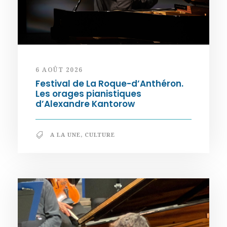
6 AOÛT 2026
Festival de La Roque-d’Anthéron.
Les orages pianistiques
d’Alexandre Kantorow
A LA UNE
,
CULTURE