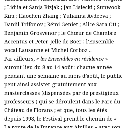
; Lidjia et Sanja Bizjak ; Jan Lisiecki ; Sunwook
Kim ; Haochen Zhang ; Yulianna Avdeeva ;
Daniil Trifonov ; Rémi Geniet ; Alice Sara Ott ;
Benjamin Grosvenor ; le Chœur de Chambre
Accentus et Peter-Jelle de Boer ; lʼEnsemble
vocal Lausanne et Michel Corboz…
Par ailleurs, «
les Ensembles en résidence
»
auront lieu du 8 au 14 août : chaque année
pendant une semaine au mois d’août, le public
peut ainsi assister gratuitement aux
masterclasses (dispensées par de prestigieux
professeurs ) qui se déroulent dans le Parc du
Château de Florans ; et que, tous les étés
depuis 1998, le Festival prend le chemin de «
La route de la Durance aux Alpilles » avec son