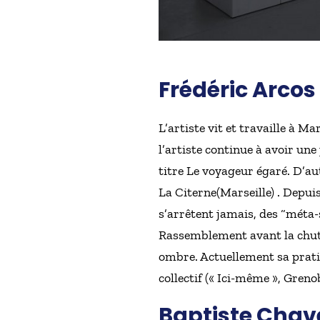
Frédéric Arcos
L’artiste vit et travaille à M
l’artiste continue à avoir un
titre Le voyageur égaré. D’aut
La Citerne(Marseille) . Depui
s’arrêtent jamais, des “méta-s
Rassemblement avant la chute
ombre. Actuellement sa pratiqu
collectif (« Ici-même », Gren
Baptiste Chav