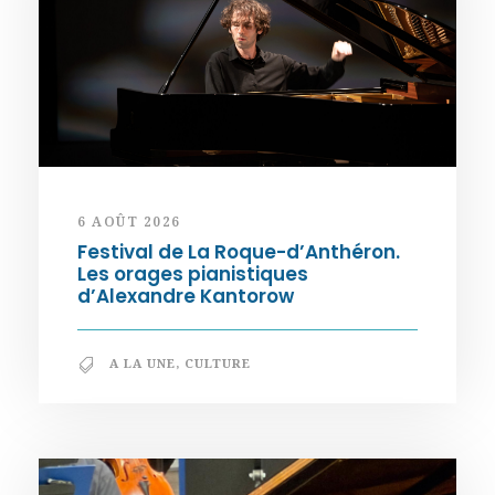
6 AOÛT 2026
Festival de La Roque-d’Anthéron.
Les orages pianistiques
d’Alexandre Kantorow
A LA UNE
,
CULTURE