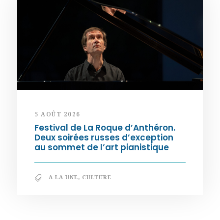
5 AOÛT 2026
Festival de La Roque d’Anthéron.
Deux soirées russes d’exception
au sommet de l’art pianistique
A LA UNE
,
CULTURE