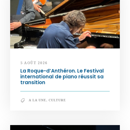
5 AOÛT 2026
La Roque-d’Anthéron. Le Festival
international de piano réussit sa
transition
A LA UNE
,
CULTURE