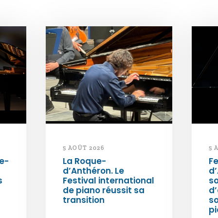
5 AOÛT 2026
5 
e-
La Roque-
Fe
d’Anthéron. Le
d’
s
Festival international
so
de piano réussit sa
d’
transition
s
pi