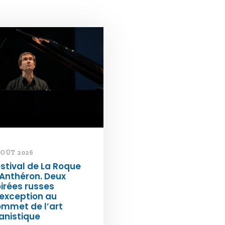
AOÛT 2026
stival de La Roque
Anthéron. Deux
irées russes
exception au
ommet de l’art
anistique