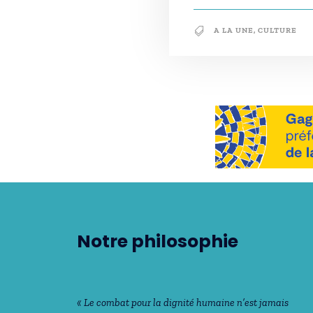
A LA UNE
,
CULTURE
Notre philosophie
« Le combat pour la dignité humaine n’est jamais