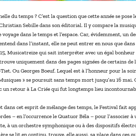
helle du temps ? C’est la question que cette année se pose 
hristian Sebille dans son éditorial. Il y compare la musiq
e voyage dans le temps et l’espace. Car, évidemment, un des
s’entend dans l’instant, elle ne peut entrer en nous que dan
2015, Musicatreize qui sait interpréter avec un égal bonheur
etrouve uniquement dans des pages signées de certains de 
Tiet. Ou Georges Boeuf. Lequel est à l’honneur pour la soir
 Musiques » se poursuit sans temps mort jusqu’au 16 mai. Qu
ec un retour à La Criée qui fut longtemps lieu incontourna
dans cet esprit de mélange des temps, le Festival fait app
des – en l’occurrence le Quatuor Béla – pour l’associer à un 
nte, à un orchestre symphonique ou à des dispositifs électr
ère se lit en continu, trouve, elle aussi, sa place dans ces