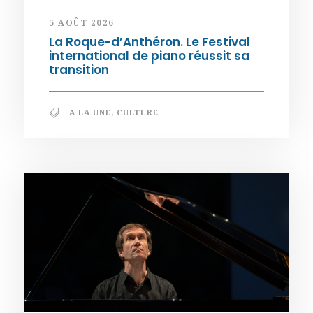
5 AOÛT 2026
La Roque-d’Anthéron. Le Festival
international de piano réussit sa
transition
A LA UNE
,
CULTURE