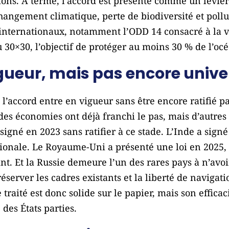
ions. À terme, l’accord est présenté comme un levier
-changement climatique, perte de biodiversité et pol
 internationaux, notamment l’ODD 14 consacré à la vie
u 30×30, l’objectif de protéger au moins 30 % de l’océ
igueur, mais pas encore unive
l’accord entre en vigueur sans être encore ratifié pa
des économies ont déjà franchi le pas, mais d’autre
 signé en 2023 sans ratifier à ce stade. L’Inde a sign
tionale. Le Royaume-Uni a présenté une loi en 2025, 
t. Et la Russie demeure l’un des rares pays à n’avoir 
éserver les cadres existants et la liberté de navigati
traité est donc solide sur le papier, mais son effica
 des États parties.