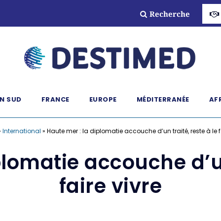
Recherche
N SUD
FRANCE
EUROPE
MÉDITERRANÉE
AF
»
International
»
Haute mer : la diplomatie accouche d’un traité, reste à le f
plomatie accouche d’un 
faire vivre