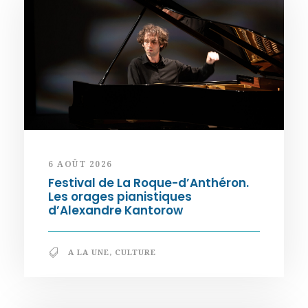
6 AOÛT 2026
Festival de La Roque-d’Anthéron.
Les orages pianistiques
d’Alexandre Kantorow
A LA UNE
,
CULTURE