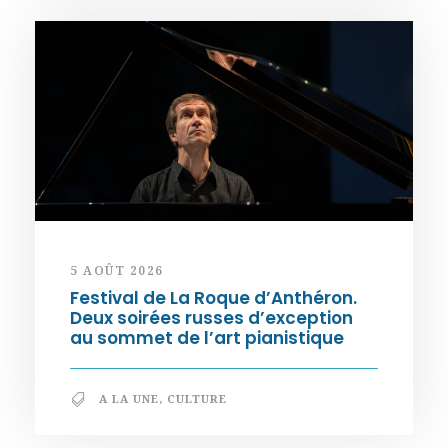
5 AOÛT 2026
Festival de La Roque d’Anthéron.
Deux soirées russes d’exception
au sommet de l’art pianistique
A LA UNE
,
CULTURE