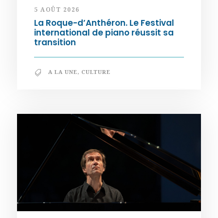
5 AOÛT 2026
La Roque-d’Anthéron. Le Festival
international de piano réussit sa
transition
A LA UNE
,
CULTURE