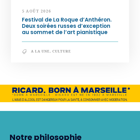
5 AOÛT 2026
Festival de La Roque d’Anthéron.
Deux soirées russes d’exception
au sommet de l’art pianistique
A LA UNE
,
CULTURE
Notre philosophie