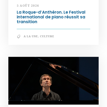
5 AOÛT 2026
La Roque-d’Anthéron. Le Festival
international de piano réussit sa
transition
A LA UNE
,
CULTURE