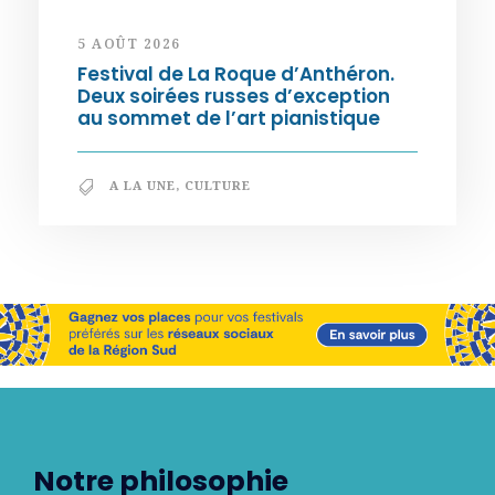
5 AOÛT 2026
Festival de La Roque d’Anthéron.
Deux soirées russes d’exception
au sommet de l’art pianistique
A LA UNE
,
CULTURE
Notre philosophie