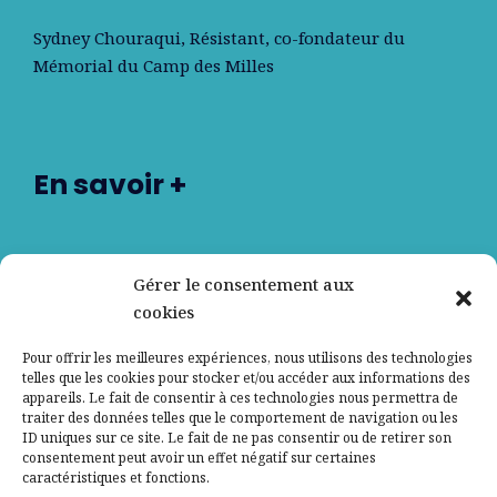
Sydney Chouraqui
, Résistant, co-fondateur du
Mémorial du Camp des Milles
En savoir +
Nos partenaires
Gérer le consentement aux
cookies
Qui sommes-nous ?
Pour offrir les meilleures expériences, nous utilisons des technologies
telles que les cookies pour stocker et/ou accéder aux informations des
Contactez-nous
appareils. Le fait de consentir à ces technologies nous permettra de
traiter des données telles que le comportement de navigation ou les
ID uniques sur ce site. Le fait de ne pas consentir ou de retirer son
Mentions légales
consentement peut avoir un effet négatif sur certaines
caractéristiques et fonctions.