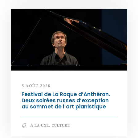
5 AOÛT 2026
Festival de La Roque d’Anthéron.
Deux soirées russes d’exception
au sommet de l’art pianistique
A LA UNE
,
CULTURE