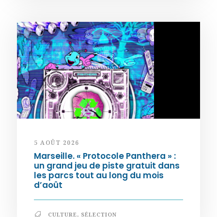
5 AOÛT 2026
Marseille. « Protocole Panthera » :
un grand jeu de piste gratuit dans
les parcs tout au long du mois
d’août
CULTURE
,
SÉLECTION