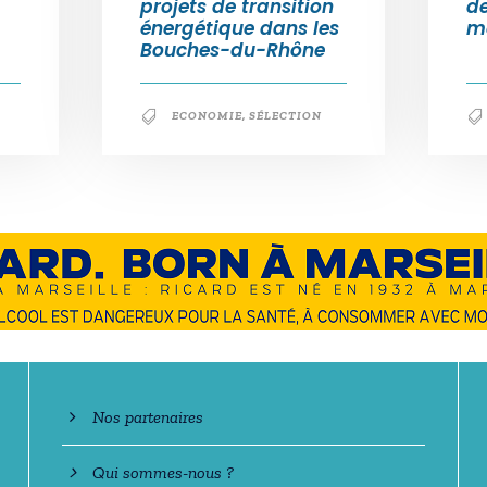
projets de transition
d
énergétique dans les
m
Bouches-du-Rhône
ECONOMIE
,
SÉLECTION
En savoir +
Nos partenaires
Qui sommes-nous ?