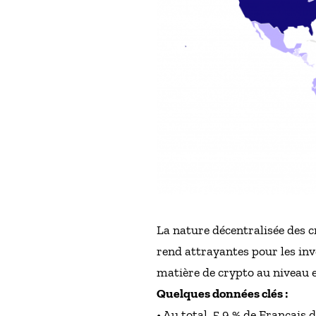
La nature décentralisée des c
rend attrayantes pour les in
matière de crypto au niveau 
Quelques données clés :
• Au total, 5,9 % de Français