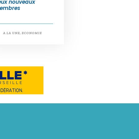
eux nouveaux
embres
A LA UNE
,
ECONOMIE