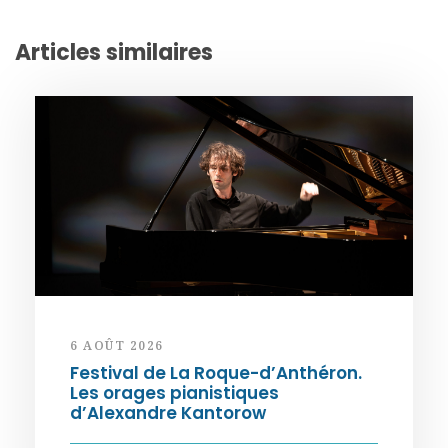
Articles similaires
6 AOÛT 2026
Festival de La Roque-d’Anthéron.
Les orages pianistiques
d’Alexandre Kantorow