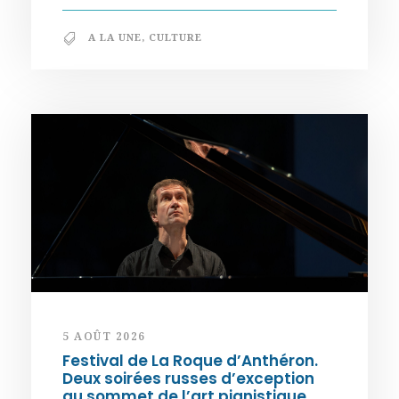
A LA UNE
,
CULTURE
5 AOÛT 2026
Festival de La Roque d’Anthéron.
Deux soirées russes d’exception
au sommet de l’art pianistique