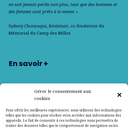
ne soit jamais perdu non plus, tant que des hommes et
des femmes sont prêts à le mener. »
Sydney Chouraqui
, Résistant, co-fondateur du
Mémorial du Camp des Milles
En savoir +
Nos partenaires
Gérer le consentement aux
cookies
Qui sommes-nous ?
Pour offrir les meilleures expériences, nous utilisons des technologies
telles que les cookies pour stocker et/ou accéder aux informations des
Contactez-nous
appareils. Le fait de consentir à ces technologies nous permettra de
traiter des données telles que le comportement de navigation ou les