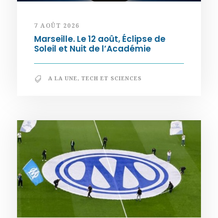
7 AOÛT 2026
Marseille. Le 12 août, Éclipse de
Soleil et Nuit de l’Académie
A LA UNE
,
TECH ET SCIENCES