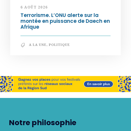
6 AOÛT 2026
Terrorisme. L’ONU alerte sur la
montée en puissance de Daech en
Afrique
A LA UNE
,
POLITIQUE
Notre philosophie