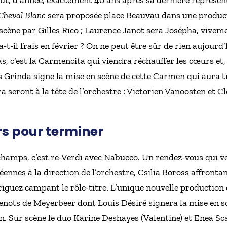
Cheval Blanc
sera proposée place Beauvau dans une produc
scène par Gilles Rico ; Laurence Janot sera Josépha, vive
-t-il frais en février ? On ne peut être sûr de rien aujourd
mas, c’est la Carmencita qui viendra réchauffer les cœurs e
s Grinda signe la mise en scène de cette Carmen qui aura tr
 seront à la tête de l’orchestre : Victorien Vanoosten et C
s pour terminer
 champs, c’est re-Verdi avec Nabucco. Un rendez-vous qui v
ennes à la direction de l’orchestre, Csilia Boross affrontan
riguez campant le rôle-titre. L’unique nouvelle production d
uenots de Meyerbeer dont Louis Désiré signera la mise en s
on. Sur scène le duo Karine Deshayes (Valentine) et Enea Sc