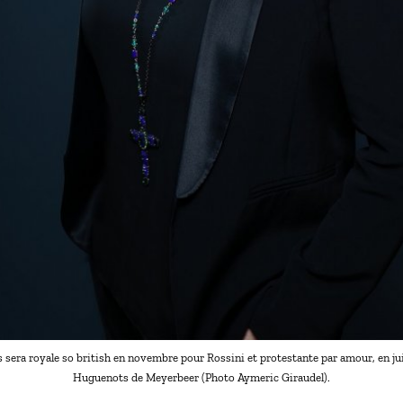
 sera royale so british en novembre pour Rossini et protestante par amour, en jui
Huguenots de Meyerbeer (Photo Aymeric Giraudel).