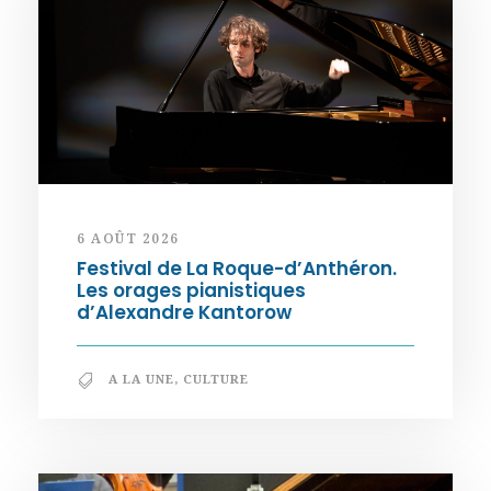
6 AOÛT 2026
Festival de La Roque-d’Anthéron.
Les orages pianistiques
d’Alexandre Kantorow
A LA UNE
,
CULTURE