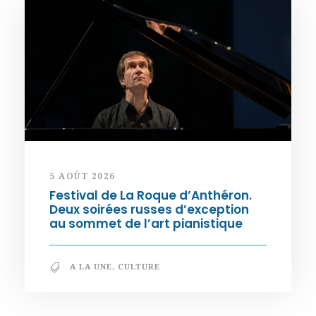
5 AOÛT 2026
Festival de La Roque d’Anthéron.
Deux soirées russes d’exception
au sommet de l’art pianistique
A LA UNE
,
CULTURE