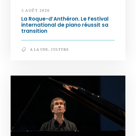
5 AOÛT 2026
La Roque-d’Anthéron. Le Festival
international de piano réussit sa
transition
A LA UNE
,
CULTURE