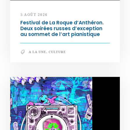
5 AOÛT 2026
Festival de La Roque d’Anthéron.
Deux soirées russes d’exception
au sommet de l’art pianistique
A LA UNE
,
CULTURE