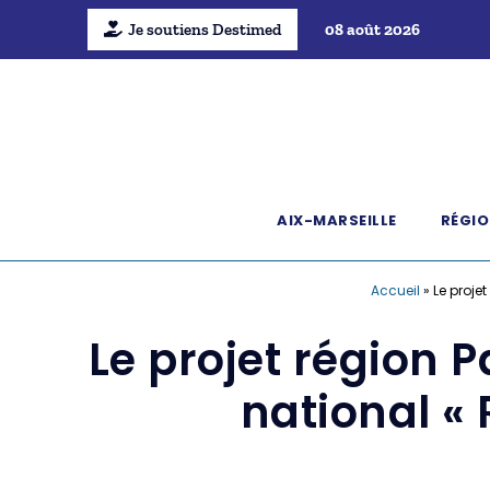
Je soutiens Destimed
08 août 2026
AIX-MARSEILLE
RÉGIO
Accueil
»
Le proje
Le projet région P
national « 