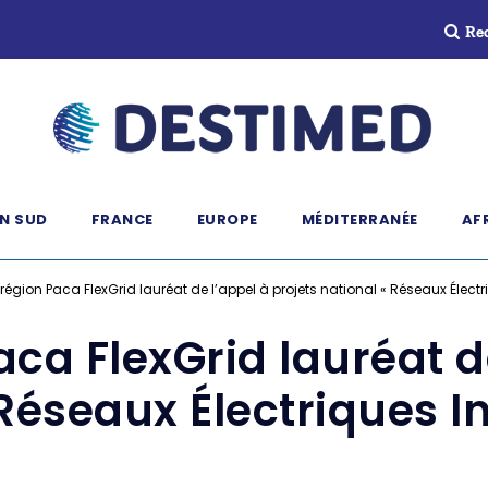
Re
N SUD
FRANCE
EUROPE
MÉDITERRANÉE
AF
t région Paca FlexGrid lauréat de l’appel à projets national « Réseaux Électri
aca FlexGrid lauréat d
Réseaux Électriques In