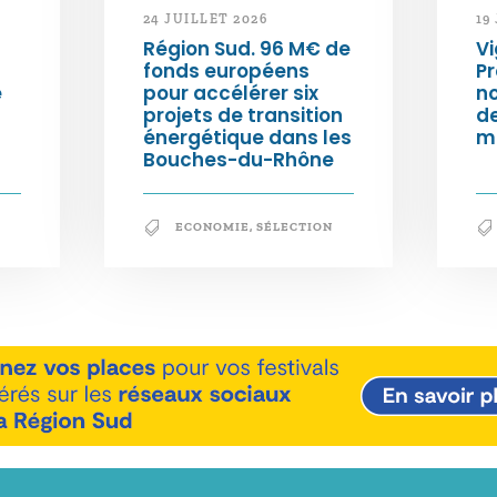
24 JUILLET 2026
19
Région Sud. 96 M€ de
Vi
fonds européens
Pr
e
pour accélérer six
n
projets de transition
d
énergétique dans les
m
Bouches-du-Rhône
ECONOMIE
,
SÉLECTION