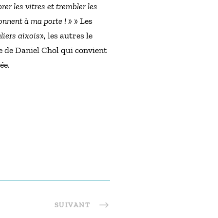
er les vitres et trembler les
sonnent à ma porte ! »
» Les
liers aixois
», les autres le
re de Daniel Chol qui convient
ée.
SUIVANT