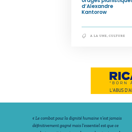
orages pianistique
d’Alexandre
Kantorow
A LA UNE
,
CULTURE
Notre philosophie
« Le combat pour la dignité humaine n’est jamais
déﬁnitivement gagné mais l’essentiel est que ce