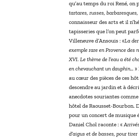
qu’au temps du roi René, on 
tartares, russes, barbaresques, 
connaisseur des arts et il n’h
tapisseries que l’on peut par
Villeneuve d’Ansouis : «
La der
exemple rare en Provence des n
XVI. Le thème de l’eau a été ch
en chevauchant un dauphin…
»
au cœur des pièces de ces hôte
descendre au jardin et à décri
anecdotes souriantes comme c
hôtel de Raousset-Bourbon. De
pour un concert de musique él
Daniel Chol raconte : «
Arrivé
d’aigus et de basses, pour tirer