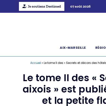
Je soutiens Destimed
07 août 2026
AIX-MARSEILLE
RÉGIO
Accueil
»
Le tome II des « Secrets et décors des hôte
Le tome II des « 
aixois » est publ
et la petite