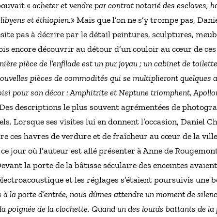
pouvait «
acheter et vendre par contrat notarié des esclaves,
libyens et éthiopien.
» Mais que l’on ne s’y trompe pas, Danie
ésite pas à décrire par le détail peintures, sculptures, meub
fois encore découvrir au détour d’un couloir au cœur de ce
nière pièce de l’enfilade est un pur joyau ; un cabinet de toilett
ouvelles pièces de commodités qui se multiplieront quelques 
oisi pour son décor : Amphitrite et Neptune triomphent, Apollon
 Des descriptions le plus souvent agrémentées de photograp
ls. Lorsque ses visites lui en donnent l’occasion, Daniel Cho
re ces havres de verdure et de fraîcheur au cœur de la ville.
e jour où l’auteur est allé présenter à Anne de Rougemont
vant la porte de la bâtisse séculaire des enceintes avaient
ectroacoustique et les réglages s’étaient poursuivis une b
s à la porte d’entrée, nous dûmes attendre un moment de silenc
 la poignée de la clochette. Quand un des lourds battants de la p