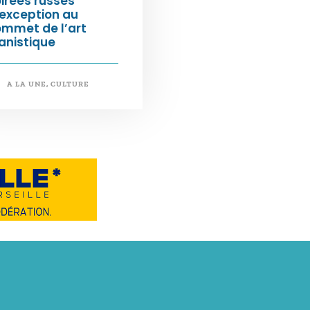
irées russes
exception au
ommet de l’art
anistique
A LA UNE
,
CULTURE