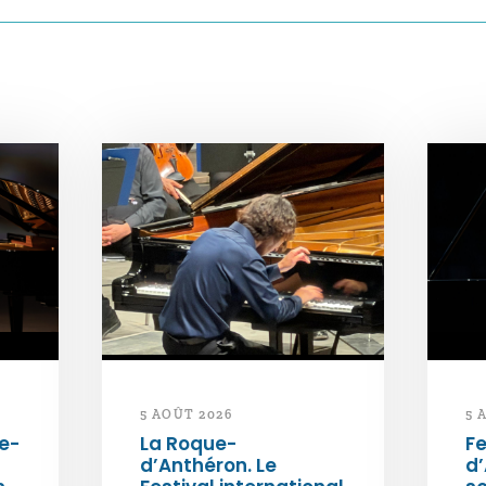
5 AOÛT 2026
5 
e-
La Roque-
Fe
d’Anthéron. Le
d’