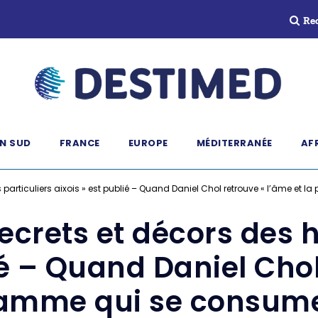
Re
N SUD
FRANCE
EUROPE
MÉDITERRANÉE
AF
ls particuliers aixois » est publié – Quand Daniel Chol retrouve « l’âme et
Secrets et décors des h
ié – Quand Daniel Cho
 flamme qui se consum