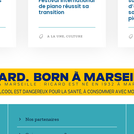
s
Festival international
so
de piano réussit sa
d’
transition
s
pi
A LA UNE
,
CULTURE
En savoir +
Nos partenaires