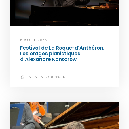
6 AOÛT 2026
Festival de La Roque-d’Anthéron.
Les orages pianistiques
d’Alexandre Kantorow
A LA UNE
,
CULTURE