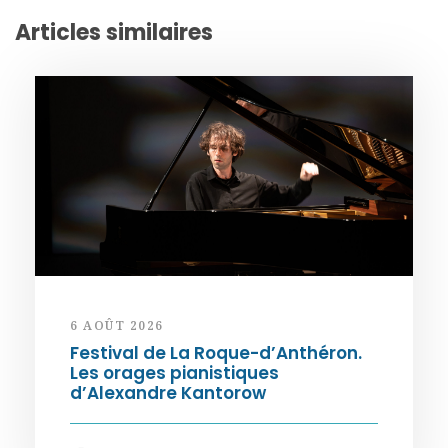
Articles similaires
6 AOÛT 2026
Festival de La Roque-d’Anthéron.
Les orages pianistiques
d’Alexandre Kantorow