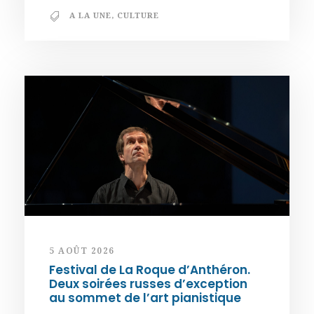
A LA UNE
,
CULTURE
5 AOÛT 2026
Festival de La Roque d’Anthéron.
Deux soirées russes d’exception
au sommet de l’art pianistique