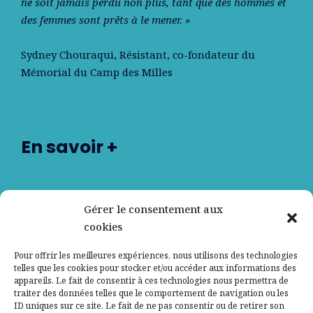
ne soit jamais perdu non plus, tant que des hommes et
des femmes sont prêts à le mener. »
Sydney Chouraqui
, Résistant, co-fondateur du
Mémorial du Camp des Milles
En savoir +
Nos partenaires
Gérer le consentement aux
cookies
Qui sommes-nous ?
Pour offrir les meilleures expériences, nous utilisons des technologies
telles que les cookies pour stocker et/ou accéder aux informations des
Contactez-nous
appareils. Le fait de consentir à ces technologies nous permettra de
traiter des données telles que le comportement de navigation ou les
ID uniques sur ce site. Le fait de ne pas consentir ou de retirer son