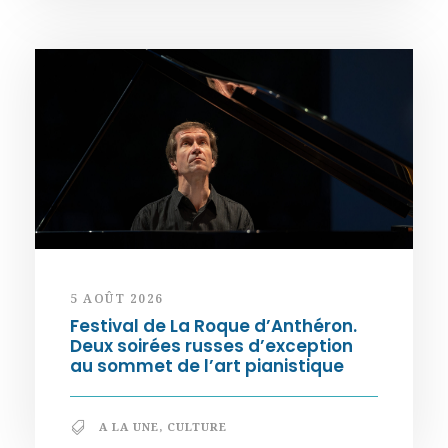
5 AOÛT 2026
Festival de La Roque d’Anthéron.
Deux soirées russes d’exception
au sommet de l’art pianistique
A LA UNE
,
CULTURE