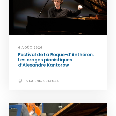
6 AOÛT 2026
Festival de La Roque-d’Anthéron.
Les orages pianistiques
d’Alexandre Kantorow
A LA UNE
,
CULTURE