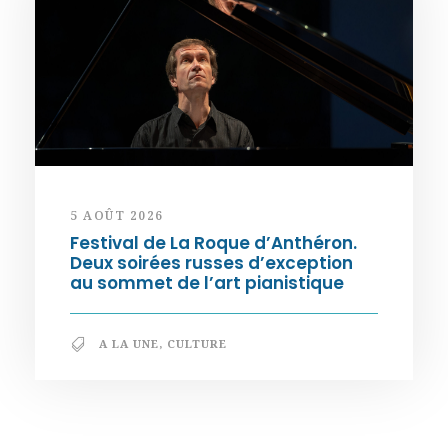
5 AOÛT 2026
Festival de La Roque d’Anthéron.
Deux soirées russes d’exception
au sommet de l’art pianistique
A LA UNE
,
CULTURE