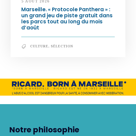
5 AOÛT 2026
Marseille. « Protocole Panthera » :
un grand jeu de piste gratuit dans
les parcs tout au long du mois
d’août
CULTURE
,
SÉLECTION
Notre philosophie