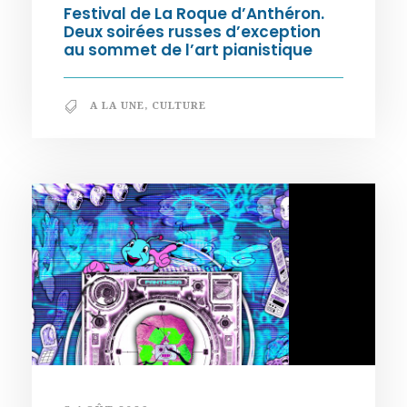
Festival de La Roque d’Anthéron.
Deux soirées russes d’exception
au sommet de l’art pianistique
A LA UNE
,
CULTURE