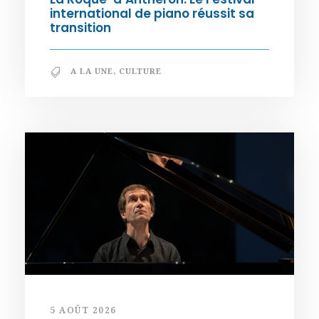
international de piano réussit sa
transition
A LA UNE
,
CULTURE
5 AOÛT 2026