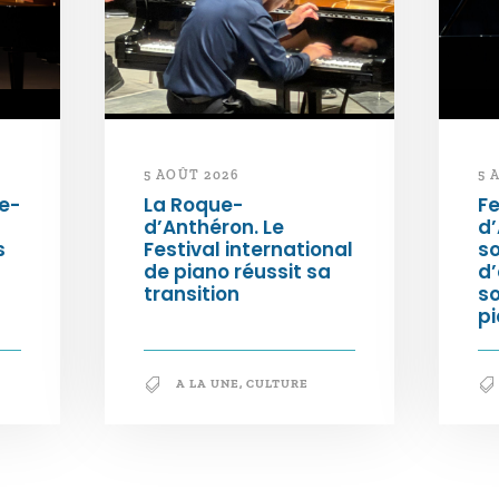
5 AOÛT 2026
5 
e-
La Roque-
Fe
d’Anthéron. Le
d’
s
Festival international
so
de piano réussit sa
d’
transition
s
pi
A LA UNE
,
CULTURE