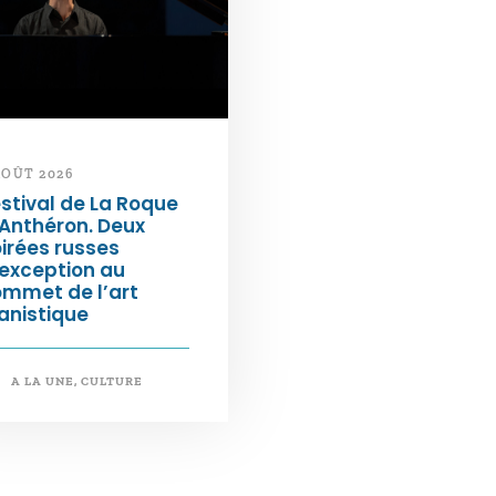
AOÛT 2026
stival de La Roque
Anthéron. Deux
irées russes
exception au
ommet de l’art
anistique
A LA UNE
,
CULTURE