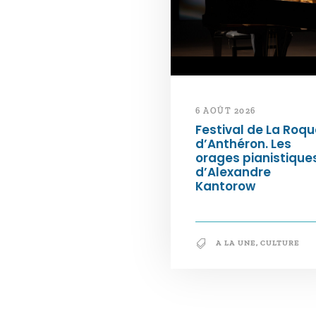
6 AOÛT 2026
Festival de La Roqu
d’Anthéron. Les
orages pianistique
d’Alexandre
Kantorow
A LA UNE
,
CULTURE