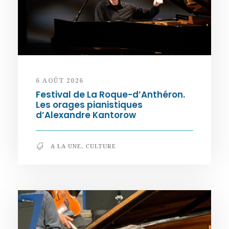
6 AOÛT 2026
Festival de La Roque-d’Anthéron.
Les orages pianistiques
d’Alexandre Kantorow
A LA UNE
,
CULTURE