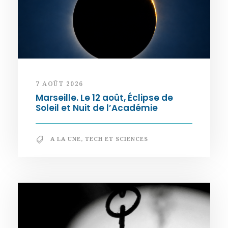
7 AOÛT 2026
Marseille. Le 12 août, Éclipse de
Soleil et Nuit de l’Académie
A LA UNE
,
TECH ET SCIENCES