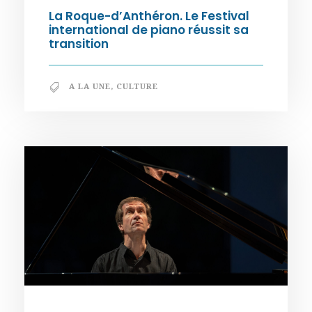
La Roque-d’Anthéron. Le Festival
international de piano réussit sa
transition
A LA UNE
,
CULTURE