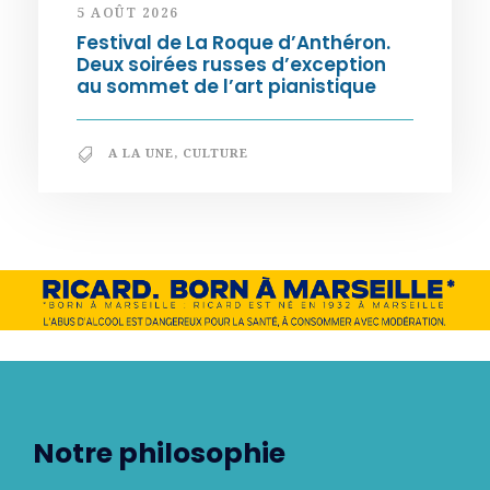
5 AOÛT 2026
Festival de La Roque d’Anthéron.
Deux soirées russes d’exception
au sommet de l’art pianistique
A LA UNE
,
CULTURE
Notre philosophie