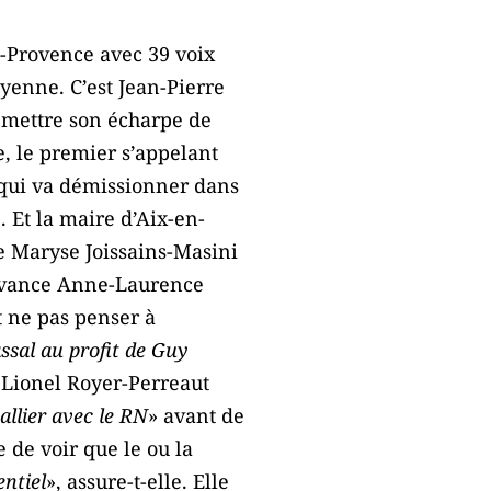
n-Provence avec 39 voix
oyenne. C’est Jean-Pierre
emettre son écharpe de
e, le premier s’appelant
 qui va démissionner dans
». Et la maire d’Aix-en-
ue Maryse Joissains-Masini
 devance Anne-Laurence
t ne pas penser à
ssal au profit de Guy
e Lionel Royer-Perreaut
allier avec le RN
» avant de
e de voir que le ou la
entiel
», assure-t-elle. Elle