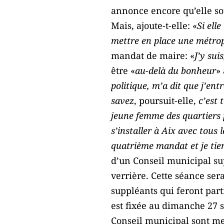
annonce encore qu’elle so
Mais, ajoute-t-elle: «
Si ell
mettre en place une métrop
mandat de maire: «
J’y sui
être «
au-delà du bonheur
»
politique, m’a dit que j’ent
savez
, poursuit-elle,
c’est 
jeune femme des quartiers p
s’installer à Aix avec tous
quatrième mandat et je tien
d’un Conseil municipal su
verrière. Cette séance se
suppléants qui feront part
est fixée au dimanche 27 
Conseil municipal sont me