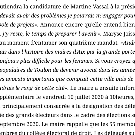
utiendra la candidature de Martine Vassal à la prés
e devait avoir des problèmes je pourrais m’engager pou
ole de projets
». Annonce encore qu’elle entend bien 
s, j’y reste, le temps de préparer l’avenir
». Maryse Jois
 au moment d’entamer son quatrième mandat. «
Andr
rais dans l’histoire des maires d’Aix par la grande por
toujours plus difficile pour les femmes. Si vous croyez 
opulaires de Toulon de devenir avocat dans les années 
 les avocats importants que comptait cette ville puis 
drais le rang de cette cité
». Le maire a ensuite infor
pplémentaire le vendredi 10 juillet 2020 à 10heures
ra principalement consacrée à la désignation des dé
ie des grands électeurs dans le cadre des élections s
septembre 2020. Le maire rappelle que les 55 memb
mbres du collège électoral de droit. Les délégués s