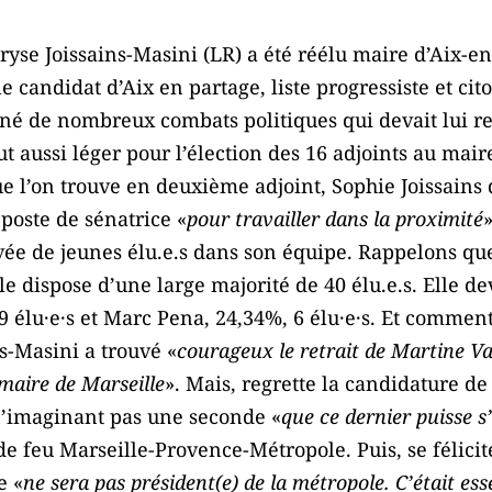
ryse Joissains-Masini (LR) a été réélu maire d’Aix-e
e candidat d’Aix en partage, liste progressiste et cit
ené de nombreux combats politiques qui devait lui r
ut aussi léger pour l’élection des 16 adjoints au mair
e l’on trouve en deuxième adjoint, Sophie Joissains
 poste de sénatrice «
pour travailler dans la proximité
ivée de jeunes élu.e.s dans son équipe. Rappelons q
lle dispose d’une large majorité de 40 élu.e.s. Elle
 élu·e·s et Marc Pena, 24,34%, 6 élu·e·s. Et commen
s-Masini a trouvé «
courageux le retrait de Martine Va
 maire de Marseille
». Mais, regrette la candidature d
 n’imaginant pas une seconde «
que ce dernier puisse s’
 de feu Marseille-Provence-Métropole. Puis, se félicit
e «
ne sera pas président(e) de la métropole. C’était ess