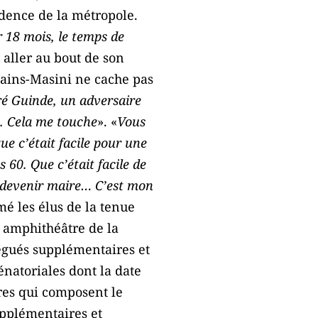
idence de la métropole.
r 18 mois, le temps de
aller au bout de son
sains-Masini ne cache pas
é Guinde, un adversaire
te. Cela me touche
». «
Vous
que c’était facile pour une
60. Que c’était facile de
de devenir maire… C’est mon
mé les élus de la tenue
, amphithéâtre de la
légués supplémentaires et
énatoriales dont la date
res qui composent le
upplémentaires et