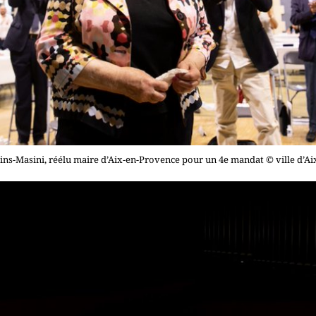
ins-Masini, réélu maire d’Aix-en-Provence pour un 4e mandat © ville d’A