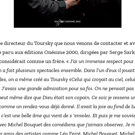
le directeur du Toursky que nous venons de contacter et avec
e paru aux éditions Onésime 2000, dirigées par Serge Sarki
considérait comme un frère. «
J’ai un immense respect pour 
 a fait plusieurs spectacles ensemble. Dans l’un d’eux il jouait
les, on a même créé au Toursky «
Celui qui croyait au ciel, celu
. J’avais une grande admiration pour sa foi. On ne pensait pas
 peut même dire que Dieu était son copain. Ce soir je ressens un
omme un rendez-vous déjà donné. Il avait la joie au fond de l
c’est une belle âme qui vient de s ‘envoler. Et puis je me souvi
avec Michel Bouquet des comédiens que j’aimais observer. Je m
pour amis des artistes comme Léo Ferré, Michel Bouquet, Mich