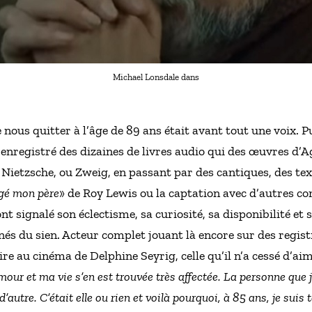
Michael Lonsdale dans
 nous quitter à l’âge de 89 ans était avant tout une voix. 
a enregistré des dizaines de livres audio qui des œuvres d’A
Nietzsche, ou Zweig, en passant par des cantiques, des te
ngé mon père
» de Roy Lewis ou la captation avec d’autres com
ont signalé son éclectisme, sa curiosité, sa disponibilité e
nés du sien. Acteur complet jouant là encore sur des registr
re au cinéma de Delphine Seyrig, celle qu’il n’a cessé d’aim
our et ma vie s’en est trouvée très affectée. La personne que j’
autre. C’était elle ou rien et voilà pourquoi, à 85 ans, je suis 