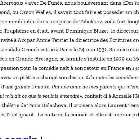
Hibernatus
» avec De Funès, nous bouleversant dans «
Des h
nd, ou Orson Welles, il savait tout faire et posséder un 
ion inoubliable dans une pièce de Tchekhov, voilà fort lo
Truphème en était, avant Dominique Bluzet, le directeur. 
t invité à Aix par Annie Terrier la directrice des Écritures c
nsdale-Crouch est né à Paris le 24 mai 1931. Sa mère était
vécu en Grande-Bretagne, sa famille s’installe en 1939 au Ma
assion pour la comédie naît à son retour en France en 1947.
avec un prêtre a changé son destin. «
J’aimais les comédiens
s d’une grande timidité. Par une amie de mes parents qui m’emm
i m’a dit ce que je voulais entendre
», confiait-il à Armelle 
de théâtre de Tania Balachova. Il croisera alors Laurent Ter
 Trintignant…La suite on la connaît et elle est une suite d’