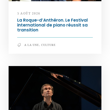
5 AOÛT 2026
La Roque-d’Anthéron. Le Festival
international de piano réussit sa
transition
A LA UNE
,
CULTURE