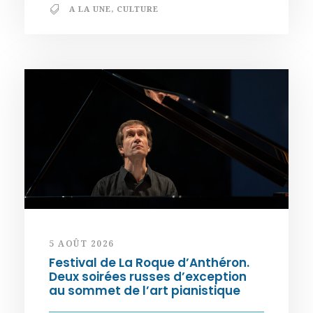
A LA UNE
,
CULTURE
5 AOÛT 2026
Festival de La Roque d’Anthéron.
Deux soirées russes d’exception
au sommet de l’art pianistique