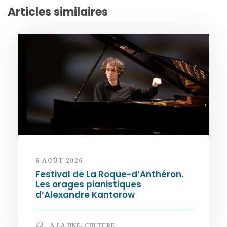
Articles similaires
6 AOÛT 2026
Festival de La Roque-d’Anthéron.
Les orages pianistiques
d’Alexandre Kantorow
A LA UNE
,
CULTURE