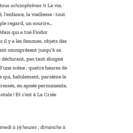
t tous schizophrènes !
» La vie,
 l’enfance, la vieillesse : tout
mple regard, un sourire…
Mais qui a tué Fiodor
is il y a les femmes, objets des
nfant omniprésent jusqu’à sa
 déchirant, pas tant éloigné
 d’une scène ; quatre heures de
e qui, habilement, parsème le
pressés, en apnée permanente,
tale ! Et c’est à La Criée
samedi à 19 heures ; dimanche à