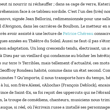
eut ni nourrir ni réchauffer ; dans sa cage de verre, Kater
réhension face à ce tableau sordide. C’est l’un des (très) 
mazov
», signée Jean Bellorini, redimensionnée pour une sall
val d’Avignon, dans les carrières de Boulbon. Le metteur en 
rès avoir assisté à une lecture de
Patrice Chéreau
consacr
elques années au Théâtre du Soleil. Aussi ne faut-il pas s’ét
on adaptation. Un long crescendo tendu, électrisant, un a
à Dieu par un vieillard qui condamne au bûcher les héréti
 sur terre !
» Terribles, mais tellement d’actualité, ces mot
 Geoffroy Rondeau habité, comme dans un état second. Com
minutes ? Qu’importe, il nous transporte hors du temps, hér
à lui, son frère Alexeï, «Aliocha» (François Deblock), encais
rince de Saint-Ex, sa foi reçoit des uppercuts qui ne l’ébra
s, la troupe de comédiens, chanteurs, musiciens nous tri
lauque, si réel, où l’écrivain russe a installé ses personnages.