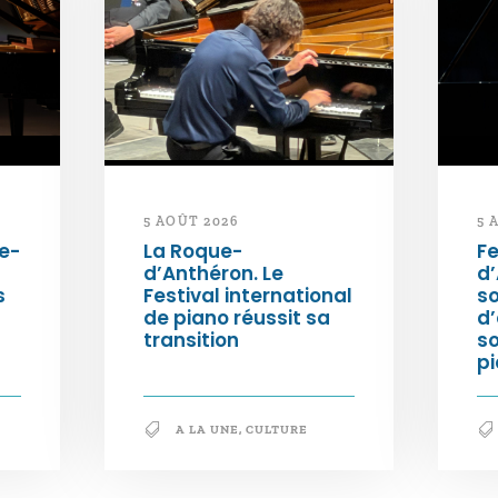
5 AOÛT 2026
5 
e-
La Roque-
Fe
d’Anthéron. Le
d’
s
Festival international
so
de piano réussit sa
d’
transition
s
pi
A LA UNE
,
CULTURE