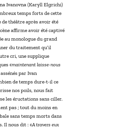
ina Ivanovna (Karyll Elgrichi)
nombreux temps forts de cette
e de théâtre après avoir été
scène affirme avoir été captivé
ée au monologue du grand
onner du traitement qu’il
utre cri, une supplique
ques «
maintenant laisse-nous
s assénés par Ivan
bien de temps dure-t-il ce
isse nos poils, nous fait
se les éructations sans ciller.
nlent pas ; tout du moins en
mbale sans temps morts dans
 Il nous dit : «
A travers eux