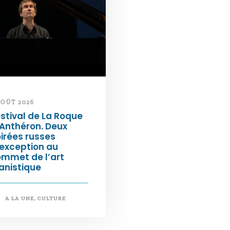
AOÛT 2026
stival de La Roque
Anthéron. Deux
irées russes
exception au
ommet de l’art
anistique
A LA UNE
,
CULTURE