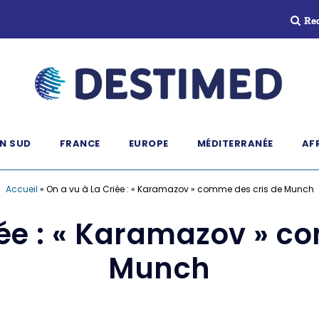
Re
N SUD
FRANCE
EUROPE
MÉDITERRANÉE
AF
Accueil
»
On a vu à La Criée : « Karamazov » comme des cris de Munch
iée : « Karamazov » c
Munch