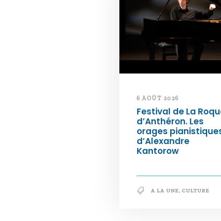
6 AOÛT 2026
Festival de La Roqu
d’Anthéron. Les
orages pianistique
d’Alexandre
Kantorow
A LA UNE
,
CULTURE