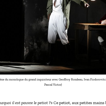
cène du monologue du grand inquisiteur avec Geoffroy Rondeau, Ivan Fiodorovitch
Pascal Victor)
rquoi il est pauvre le petiot ?
» Ce petiot, aux petites mains 