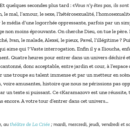
; Et quelques secondes plus tard : «
Vous n’y êtes pas, ils son
n, le mal, l’amour, le sexe, l’hétérosexualité, l’homosexualité,
par le média d’une logorrhée oppressante, parfois par un si
e non moins éprouvante. On cherche Dieu, on tue le père. 
é, Ivan, le malade, Alexeï, le pieux, Pavel, l’illégitime ? Pu
qui aime qui ? Vaste interrogation. Enfin il y a Ilioucha, e
ment. Quatre heures pour entrer dans un univers déchiré et
cantonné, donc acceptable, entre jardin et cour, à l’espace
ar une troupe au talent immense et par un metteur en scèn
s, voire amusantes, histoire que nous ne périssions pas op
ar un texte si puissant. Ce «Karamazov» est une réussite, to
 encore. A votre tour d’entrer dans cet univers…
e, au
théâtre de La Criée
; mardi, mercredi, jeudi, vendredi et 