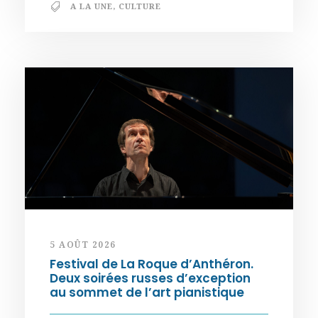
A LA UNE
,
CULTURE
5 AOÛT 2026
Festival de La Roque d’Anthéron.
Deux soirées russes d’exception
au sommet de l’art pianistique