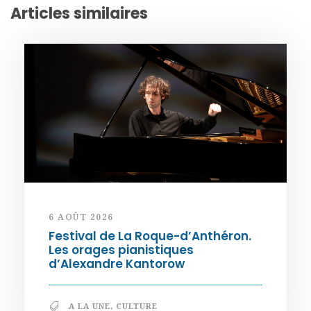
Articles similaires
6 AOÛT 2026
Festival de La Roque-d’Anthéron.
Les orages pianistiques
d’Alexandre Kantorow
A LA UNE
,
CULTURE