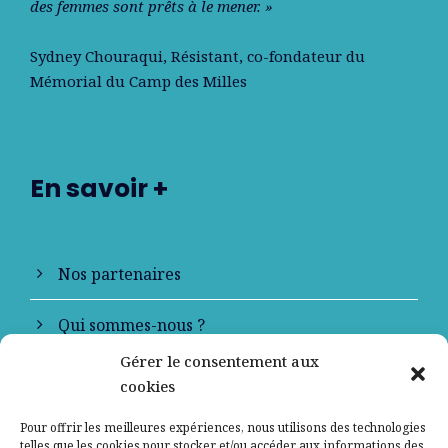
des femmes sont prêts à le mener. »
Sydney Chouraqui
, Résistant, co-fondateur du
Mémorial du Camp des Milles
En savoir +
Nos partenaires
Qui sommes-nous ?
Gérer le consentement aux
Contactez-nous
cookies
Mentions légales
Pour offrir les meilleures expériences, nous utilisons des technologies
telles que les cookies pour stocker et/ou accéder aux informations des