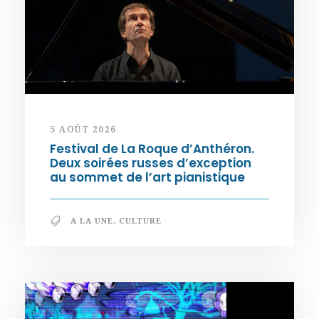
5 AOÛT 2026
Festival de La Roque d’Anthéron.
Deux soirées russes d’exception
au sommet de l’art pianistique
A LA UNE
,
CULTURE