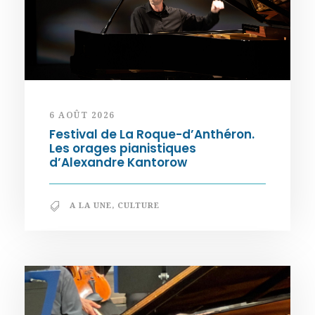
6 AOÛT 2026
Festival de La Roque-d’Anthéron.
Les orages pianistiques
d’Alexandre Kantorow
A LA UNE
,
CULTURE