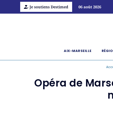
Je soutiens Destimed
06 août 2026
AIX-MARSEILLE
RÉGIO
Accu
Opéra de Marsei
m