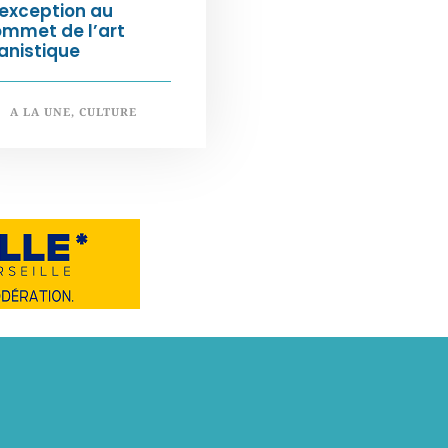
exception au
ommet de l’art
anistique
A LA UNE
,
CULTURE