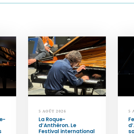
5 AOÛT 2026
5 
e-
La Roque-
Fe
d’Anthéron. Le
d’
s
Festival international
so