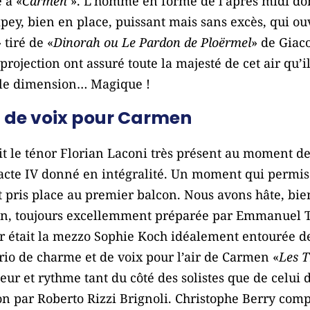
 à «
Carmen
». L’homme en forme de l’après midi dom
pey, bien en place, puissant mais sans excès, qui ouvr
» tiré de «
Dinorah ou Le Pardon de Ploërmel
» de Giac
 projection ont assuré toute la majesté de cet air qu’
elle dimension… Magique !
t de voix pour Carmen
ait le ténor Florian Laconi très présent au moment de
cte IV donné en intégralité. Un moment qui permis 
t pris place au premier balcon. Nous avons hâte, bie
on, toujours excellemment préparée par Emmanuel T
r était la mezzo Sophie Koch idéalement entourée d
rio de charme et de voix pour l’air de Carmen «
Les T
ur et rythme tant du côté des solistes que de celui d
ion par Roberto Rizzi Brignoli. Christophe Berry comp