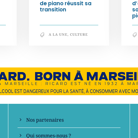
de piano réussit sa
d’
transition
s
pi
A LA UNE
,
CULTURE
En savoir +
Nos partenaires
Qui sommes-nous ?