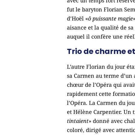
avec un temps fort réservé
fut le baryton Florian Sem
d’Hoël «
ô puissante magie
aisance et la qualité de sa
auquel il confère une ré
Trio de charme e
L’autre Florian du jour ét
sa Carmen au terme d’un a
chœur de l’Opéra qui avai
rapidement cette formati
l’Opéra. La Carmen du jou
et Hélène Carpentier. Un t
tintaient
» donné avec chale
coloré, dirigé avec attent