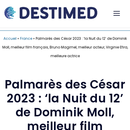
Accueil
»
France
»
Palmarès des César 2023 : ‘la Nuit du 12’ de Dominik
Moll, meilleur film français, Bruno Magimel, meilleur acteur, Virginie Efira,
meilleure actrice
Palmarès des César
2023 : ‘la Nuit du 12’
de Dominik Moll,
meilleur film