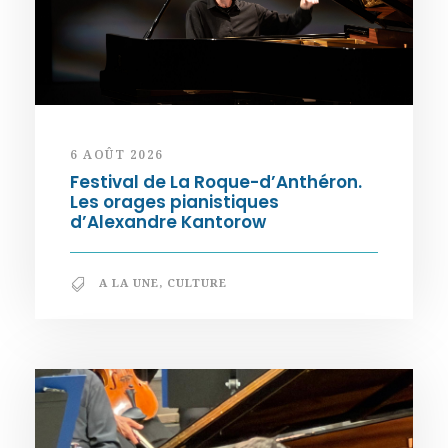
6 AOÛT 2026
Festival de La Roque-d’Anthéron.
Les orages pianistiques
d’Alexandre Kantorow
A LA UNE
,
CULTURE