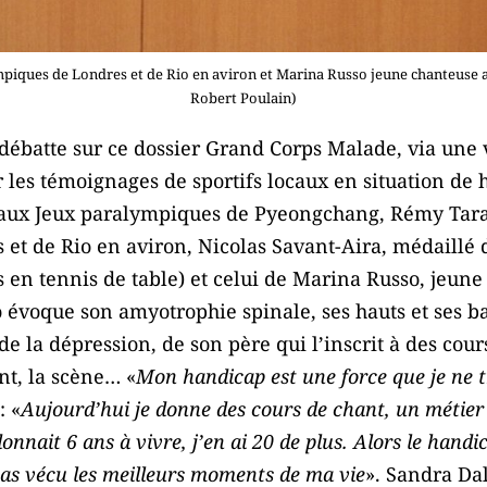
piques de Londres et de Rio en aviron et Marina Russo jeune chanteuse 
Robert Poulain)
débatte sur ce dossier Grand Corps Malade, via une 
ar les témoignages de sportifs locaux en situation de 
aux Jeux paralympiques de Pyeongchang, Rémy Tara
et de Rio en aviron, Nicolas Savant-Aira, médaillé 
en tennis de table) et celui de Marina Russo, jeune 
évoque son amyotrophie spinale, ses hauts et ses ba
 de la dépression, de son père qui l’inscrit à des cou
nt, la scène… «
Mon handicap est une force que je ne 
: «
Aujourd’hui je donne des cours de chant, un métier qu
nnait 6 ans à vivre, j’en ai 20 de plus. Alors le handic
 pas vécu les meilleurs moments de ma vie
». Sandra Da