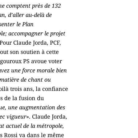
e comptent près de 132
n, d’aller au-delà de
senter le Plan
ble; accompagner le projet
 Pour Claude Jorda, PCF,
tout son soutien à cette
igouroux PS avoue voter
avez une force morale bien
 matière de chant ou
ilà trois ans, la confiance
s de la fusion du
que, une augmentation des
vec vigueur
». Claude Jorda,
t actuel de la métropole,
is Rossi va dans le même