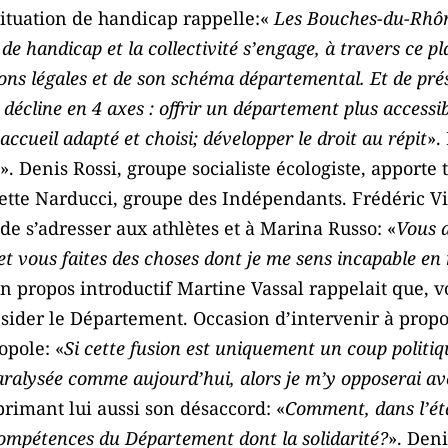
ituation de handicap rappelle:«
Les Bouches-du-Rhôn
e handicap et la collectivité s’engage, à travers ce pla
tions légales et de son schéma départemental. Et de pré
écline en 4 axes : offrir un département plus accessi
d’accueil adapté et choisi; développer le droit au répit
».
». Denis Rossi, groupe socialiste écologiste, apporte 
ette Narducci, groupe des Indépendants. Frédéric V
 de s’adresser aux athlètes et à Marina Russo: «
Vous 
et vous faites des choses dont je me sens incapable en
n propos introductif Martine Vassal rappelait que, vo
ésider le Département. Occasion d’intervenir à propo
opole: «
Si cette fusion est uniquement un coup politi
paralysée comme aujourd’hui, alors je m’y opposerai a
primant lui aussi son désaccord: «
Comment, dans l’éta
 compétences du Département dont la solidarité?
». Den