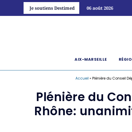
Je soutiens Destimed
06 août 2026
AIX-MARSEILLE
RÉGIO
Accueil
»
Plénière du Conseil 
Plénière du Co
Rhône: unanimit