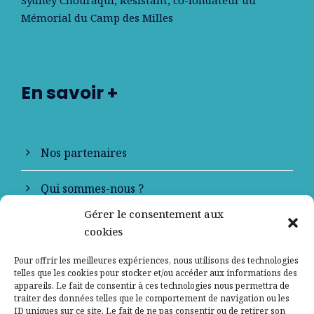
Sydney Chouraqui
, Résistant, co-fondateur du
Mémorial du Camp des Milles
En savoir +
Nos partenaires
Qui sommes-nous ?
Gérer le consentement aux
Contactez-nous
cookies
Mentions légales
Pour offrir les meilleures expériences, nous utilisons des technologies
telles que les cookies pour stocker et/ou accéder aux informations des
appareils. Le fait de consentir à ces technologies nous permettra de
Politique de confidentialité
traiter des données telles que le comportement de navigation ou les
ID uniques sur ce site. Le fait de ne pas consentir ou de retirer son