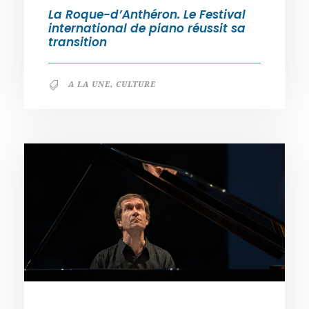
La Roque-d’Anthéron. Le Festival
international de piano réussit sa
transition
A LA UNE
,
CULTURE