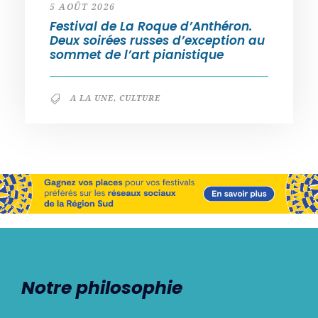
5 AOÛT 2026
Festival de La Roque d’Anthéron.
Deux soirées russes d’exception au
sommet de l’art pianistique
A LA UNE
,
CULTURE
Notre philosophie