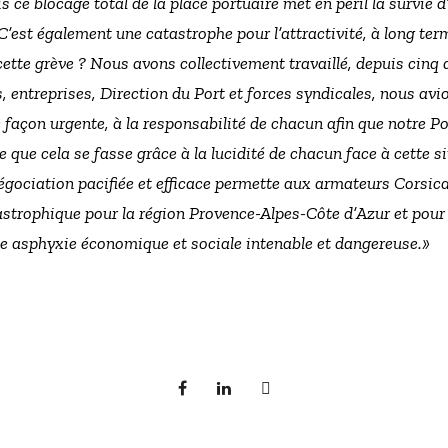
is ce blocage total de la place portuaire met en péril la survie d
. C’est également une catastrophe pour l’attractivité, à long ter
 cette grève ? Nous avons collectivement travaillé, depuis cinq
s, entreprises, Direction du Port et forces syndicales, nous avi
de façon urgente, à la responsabilité de chacun afin que notre Por
ite que cela se fasse grâce à la lucidité de chacun face à cette s
égociation pacifiée et efficace permette aux armateurs Corsica
tastrophique pour la région Provence-Alpes-Côte d’Azur et pour l
ne asphyxie économique et sociale intenable et dangereuse.»