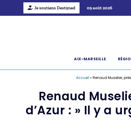
Je soutiens Destimed
09 août 2026
AIX-MARSEILLE
RÉGIO
Accueil
»
Renaud Muselier, prési
Renaud Muselie
d’Azur : » Il y a u