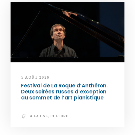
5 AOÛT 2026
Festival de La Roque d’Anthéron.
Deux soirées russes d’exception
au sommet de l’art pianistique
A LA UNE
,
CULTURE