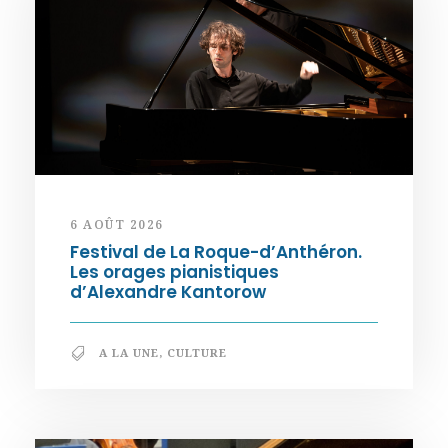
6 AOÛT 2026
Festival de La Roque-d’Anthéron.
Les orages pianistiques
d’Alexandre Kantorow
A LA UNE
,
CULTURE